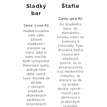
Sladký
Štafle
bar
Cena: 400 Kč
Do Sladkého
Cena: 1.100 Kč
baru, do
Nadekorujeme
dámského
vám vaše
koutku nebo na
úžasné
koktejly a
sladkosti i
limonády. Tyto
slanosti ve
dřevěné štafle
stylu, jaký si
nejsou jen
sami zvolíte.
obyčejné
Rádi vymyslíme
police. Je to
dekorace samy,
propracovaný
pokud nám
kus moderního
dáte volné
nábytku, se
ruce. Koutek se
kterým se dá
skládá
na svatbě
z různých
skvěle vyhrát –
etažérek,
slouží jako
skleněných
dekorace s
podstavců,
praktickým
skleněných
využitím.