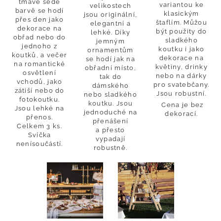
tmavě šedé
variantou ke
velikostech
barvě se hodí
klasickým
jsou originální,
přes den jako
štaflím. Můžou
elegantní a
dekorace na
být použity do
lehké. Díky
obřad nebo do
sladkého
jemným
jednoho z
koutku i jako
ornamentům
koutků, a večer
dekorace na
se hodí jak na
na romantické
květiny, drinky
obřadní místo,
osvětlení
nebo na dárky
tak do
vchodů, jako
pro svatebčany.
dámského
zátiší nebo do
Jsou robustní.
nebo sladkého
fotokoutku.
koutku. Jsou
Cena je bez
Jsou lehké na
jednoduché na
dekorací.
přenos.
přenášení
Celkem 3 ks.
a přesto
Svíčka
vypadají
nenísoučástí.
robustně.