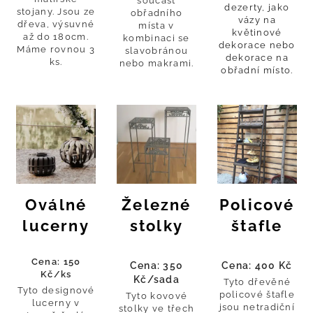
součást
dezerty, jako
stojany. Jsou ze
obřadního
vázy na
dřeva, výsuvné
místa v
květinové
až do 180cm.
kombinaci se
dekorace nebo
Máme rovnou 3
slavobránou
dekorace na
ks.
nebo makrami.
obřadní místo.
Oválné
Železné
Policové
lucerny
stolky
štafle
Cena: 150
Cena: 350
Cena: 400 Kč
Kč/ks
Kč/sada
Tyto dřevěné
Tyto designové
policové štafle
Tyto kovové
lucerny v
jsou netradiční
stolky ve třech