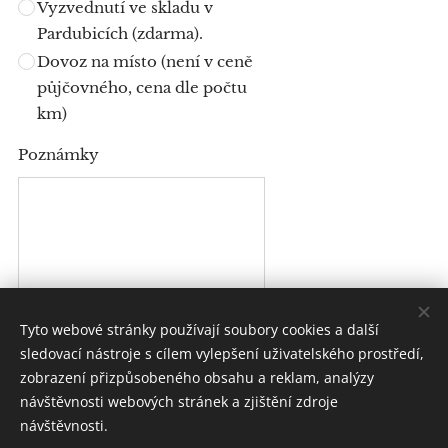
Vyzvednutí ve skladu v
Pardubicích (zdarma).
Dovoz na místo (není v ceně
půjčovného, cena dle počtu
km)
Poznámky
Tyto webové stránky používají soubory cookies a další
sledovací nástroje s cílem vylepšení uživatelského prostředí,
ODESLAT
zobrazení přizpůsobeného obsahu a reklam, analýzy
návštěvnosti webových stránek a zjištění zdroje
návštěvnosti.