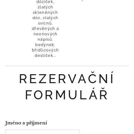
dóziček,
zlatých
skleněných
dóz, zlatých
svícnů,
dřevěných a
neonových
nápisů,
bedýnek,
břidlicových
destiček...
REZERVAČNÍ
FORMULÁŘ
Jméno a příjmení