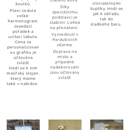
zlatého kovu.
otvíratelnými
koutků.
Díky
šuplíky. Hodí se
Plexi cedule
speciálnímu
jak k obřadu,
velké:
podstavci je
tak do
harmonogram,
stabilní. Lehká
sladkého baru.
zasedací
na přenášení.
pořádek a
Vyzvednutí v
uvítací tabule.
Pardubicích
Cena za
zdarma.
personalizovan
Doprava na
ou grafiku je
místo a
účtována
případné
zvlášť.
nadekorování
Hodí se k nim
jsou účtovány
malířský stojan,
zvlášť.
který máme
také v nabídce.