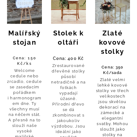
Malířský
Stolek k
Zlaté
stojan
oltáři
kovové
stolky
Cena: 150
Cena: 400 Kč
Kč/ks
Zrestaurované
Cena: 350
Welcome
dřevěné stolky
Kč/sada
cedule nebo
působí
Zlaté velmi
zrcadlo, cedule
netradičně a na
lehké kovové
se zasedacím
fotkách
stolky ve třech
pořádkem
vypadají
velikostech
i harmonogram
úžasně.
jsou skvělou
em dne. Ty
Přírodní dřevo
dekorací na
všechny musí
se dá
zámecké a
na něčem stát.
zkombinovat s
elegantní
A přesně na to
jakoukoliv
svatby. Mohou
slouží naše
výzdobou. Jsou
sloužit jako
vysoké
ideální jako
stolky na
malířské