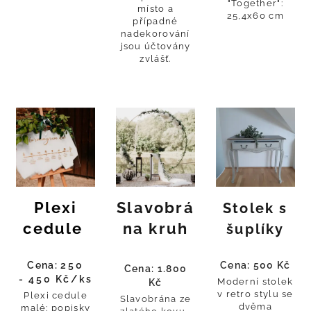
"Together":
místo a
25,4x60 cm
případné
nadekorování
jsou účtovány
zvlášť.
Plexi
Slavobrá
Stolek s
cedule
na kruh
šuplíky
Cena:
250
Cena: 500 Kč
Cena: 1.800
-
450 Kč/ks
Moderní stolek
Kč
v retro stylu se
Plexi cedule
Slavobrána ze
dvěma
malé: popisky