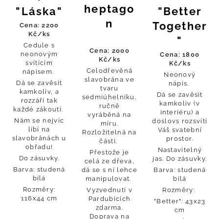
heptago
"Láska"
"Better
n
Together
Cena: 2200
Kč/ks
"
Cedule s
Cena: 2000
neonovým
Cena: 1800
Kč/ks
svítícím
Kč/ks
Celodřevěná
nápisem.
Neonový
slavobrána ve
Dá se zavěsit
nápis.
tvaru
kamkoliv, a
Dá se zavěsit
sedmiúhelníku,
rozzáří tak
kamkoliv (v
ručně
každé zákoutí.
interiéru) a
vyráběná na
Nám se nejvíc
doslovs rozsvítí
míru.
líbí na
Váš svatební
Rozložitelná na
slavobránách u
prostor.
části.
obřadu!
Nastavitelný
Přestože je
Do zásuvky.
jas. Do zásuvky.
celá ze dřeva,
Barva: studená
dá se s ní lehce
Barva: studená
bílá
manipulovat.
bílá
Rozměry:
V
yzvednutí v
Rozměry:
116x44 cm
Pardubicích
"Better": 43x23
zdarma.
cm
Doprava na